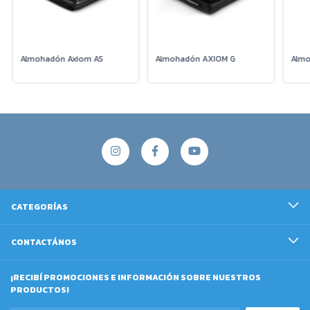
Almohadón Axiom AS
Almohadón AXIOM G
Almo
CATEGORÍAS
CONTACTÁNOS
¡RECIBÍ PROMOCIONES E INFORMACIÓN SOBRE NUESTROS
PRODUCTOS!