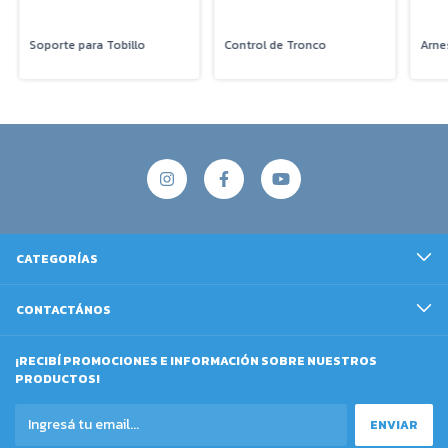
Soporte para Tobillo
Control de Tronco
Arne
CATEGORÍAS
CONTACTÁNOS
¡RECIBÍ PROMOCIONES E INFORMACIÓN SOBRE NUESTROS
PRODUCTOS!